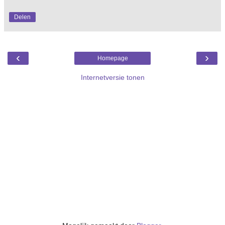
Delen
‹
›
Homepage
Internetversie tonen