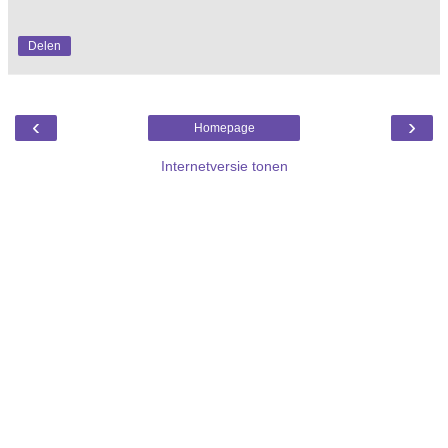
Delen
‹
›
Homepage
Internetversie tonen