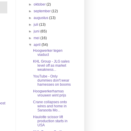
►
oktober
(2)
►
september
(12)
►
augustus
(13)
►
juli
(13)
►
juni
(65)
►
mei
(16)
▼
april
(54)
Hoogwerker tegen
viaduct
KHL Group - JLG sales
level off as market
weakness...
YouTube - Only
dummies don't wear
harnesses on booms
Hoogwerkerharnas
vrouwen wint prijs
Crane collapses onto
ost
wires and home in
Sarasota Mo...
Haulotte scissor lift
production starts in
USA