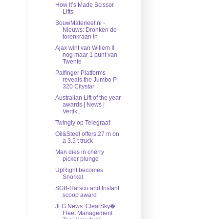
How It’s Made Scissor
Lifts
BouwMaterieel.nl -
Nieuws: Dronken de
torenkraan in
Ajax wint van Willem II
nog maar 1 punt van
Twente
Palfinger Platforms
reveals the Jumbo P
320 Citystar
Australian Lift of the year
awards | News |
Vertik...
Twingly op Telegraaf
Oil&Steel offers 27 m on
a 3.5 t truck
Man dies in cherry
picker plunge
UpRight becomes
Snorkel
SGB-Harsco and Instant
scoop award
JLG News: ClearSky�
Fleet Management