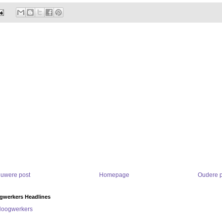
euwere post
Homepage
Oudere p
gwerkers Headlines