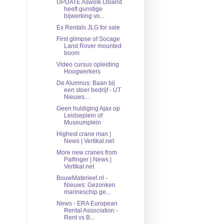
UPDATE Aswolk IJsland
heeft gunstige
bijwerking vo...
Ex Rentals JLG for sale
First glimpse of Socage
Land Rover mounted
boom
Video cursus opleiding
Hoogwerkers
De Alumnus: Baan bij
een stoer bedrijf - UT
Nieuws...
Geen huldiging Ajax op
Leidseplein of
Museumplein
Highest crane man |
News | Vertikal.net
More new cranes from
Palfinger | News |
Vertikal.net
BouwMaterieel.nl -
Nieuws: Gezonken
marineschip ge...
News - ERA European
Rental Association -
Rent vs B...