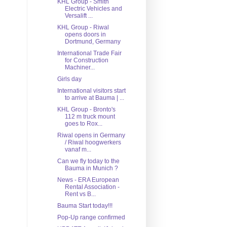
KHL Group - Smith
Electric Vehicles and
Versalift ...
KHL Group - Riwal
opens doors in
Dortmund, Germany
International Trade Fair
for Construction
Machiner...
Girls day
International visitors start
to arrive at Bauma | ...
KHL Group - Bronto's
112 m truck mount
goes to Rox...
Riwal opens in Germany
/ Riwal hoogwerkers
vanaf m...
Can we fly today to the
Bauma in Munich ?
News - ERA European
Rental Association -
Rent vs B...
Bauma Start today!!!
Pop-Up range confirmed