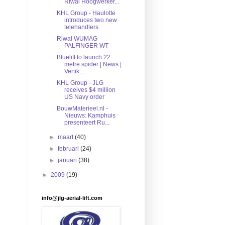
Riwal Hoogwerker...
KHL Group - Haulotte
introduces two new
telehandlers
Riwal WUMAG
PALFINGER WT
Bluelift to launch 22
metre spider | News |
Vertik...
KHL Group - JLG
receives $4 million
US Navy order
BouwMaterieel.nl -
Nieuws: Kamphuis
presenteert Ru...
►
maart
(40)
►
februari
(24)
►
januari
(38)
►
2009
(19)
info@jlg-aerial-lift.com