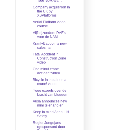
Tool Now Avai...
Company acquisition in
the UK by
XSPlatforms
Aerial Platform video
course
Vijf bijzondere DAF's
voor de NAM
Kranlyft appoints new
salesman
Fatal Accident in
Construction Zone
video
One minut crane
accident video
Bicycle in the air on a
crane! video
Twee experts over de
kracht van bloggen
Ausa announces new
mini telehandler
Keep in mind Aerial Lift
Safety
Rogier Jongejans
(gesponsord door