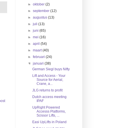
►
oktober
(2)
►
september
(12)
►
augustus
(13)
►
juli
(13)
►
juni
(65)
►
mei
(16)
►
april
(54)
►
maart
(40)
►
februari
(24)
▼
januari
(38)
German Siegl buys Nifty
Lift and Access - Your
Source for Aerial,
Crane, a...
JLG returns to profit
Dutch access meeting
IPAF
ost
UpRight Powered
Accesss Platforms,
Scissor Lifts, ...
Easi UpLifts in Poland