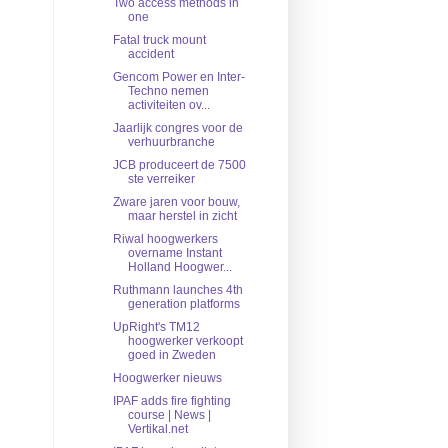
Two access methods in
one
Fatal truck mount
accident
Gencom Power en Inter-
Techno nemen
activiteiten ov...
Jaarlijk congres voor de
verhuurbranche
JCB produceert de 7500
ste verreiker
Zware jaren voor bouw,
maar herstel in zicht
Riwal hoogwerkers
overname Instant
Holland Hoogwer...
Ruthmann launches 4th
generation platforms
UpRight's TM12
hoogwerker verkoopt
goed in Zweden
Hoogwerker nieuws
IPAF adds fire fighting
course | News |
Vertikal.net