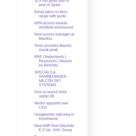
JLG has good start to
year in Spain
Kemp takes on Iteco
range with gusto
IAPA access awards
shortlists announced
New access manager at
Manitou
Terex provides Bauma
sneak peak
IPAF | Nederlands |
Resources | Nieuws
en Berichte...
SPECIALS &
AANBIEDINGEN -
MILCON SKY
SYSTEMS
Dino to launch third
spider lift
WorkX appoints new
CEO
Hoogwerker zakt weg in
Krommenie
New AWP from Absolute
E-Z Up - KHL Group